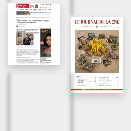
April 2026
« Dans notre métier,
l’analyse empirique
April 2026
reste essentielle »
Tableaux & dessins du
XVIe au XXe siècle
Le Journal des Arts
Journal de la CNE