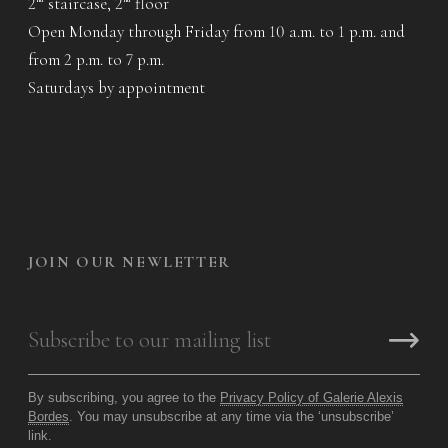
2
staircase, 2
floor
nd
nd
Open Monday through Friday from 10 a.m. to 1 p.m. and
from 2 p.m. to 7 p.m.
Saturdays by appointment
JOIN OUR NEWLETTER
By subscribing, you agree to the
Privacy Policy of Galerie Alexis
Bordes
. You may unsubscribe at any time via the ‘unsubscribe’
link.