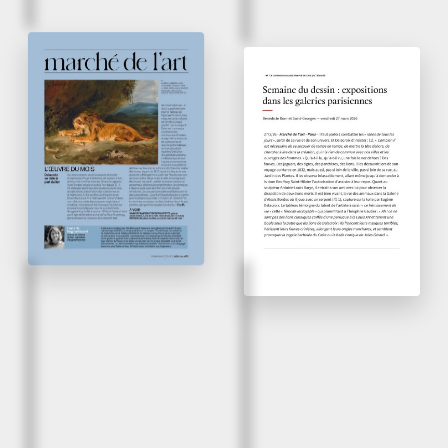
April 2026
Friday, 27 March, 2026
L’œuvre du mois -
Semaine du dessin :
Delacroix se taille la
expositions dans les
part du lion
galeries parisiennes
Connaissance des arts
La Tribune de l’Art