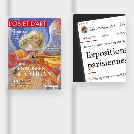
September 24
, 2020
th
June 2021
Four Allegories by
Going for a portrait
Claude Charles
at Alexis Bordes
Return to the Château
of Lunéville
L’Objet d’Art – n°579 – p.
85
La tribune de l’art