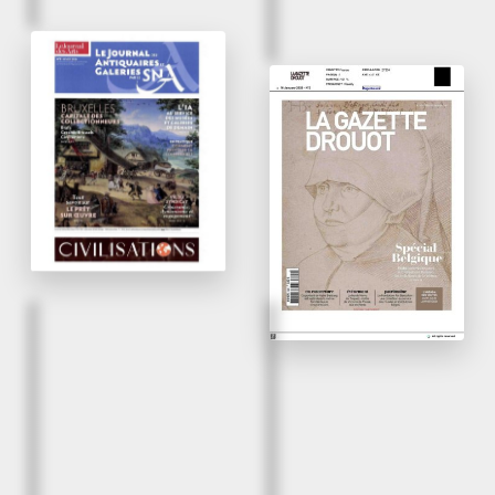
N°9 / Hiver 2026
L’offre équilibrée et
2/ vendredi 16 janvier 2
élargie de la Brafa
Une 71e édition
2026
ambitieuse pour la
Brafa
Le Journal des Arts
La Gazette Drouot