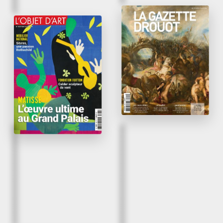
April 2026
May 2026
En galerie : tableaux et
L’œil d’Alexis Bordes
dessins du XVIe au
XXe siècle chez
L’Objet d’Art
Bordes
La Gazette Drouot