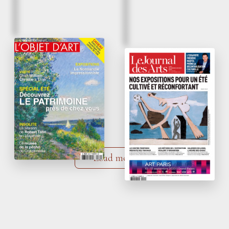
July 2020.
July 2020
Alexis Bordes’
Sheets of drawings
beautiful women
are a smash hit
L’Objet d’Art – n°569
Le Journal des Arts –
n°549
Load more